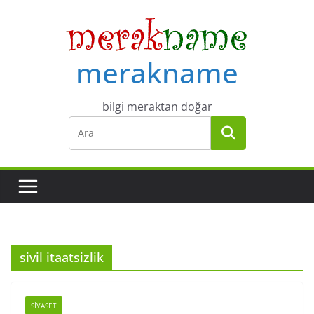
Skip
to
content
merakname
bilgi meraktan doğar
sivil itaatsizlik
SIYASET