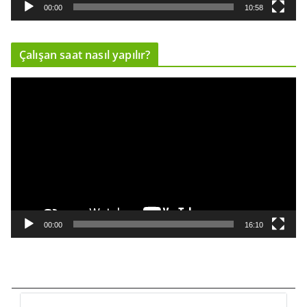
a
00:00
10:58
t
ı
Çalışan saat nasıl yapılır?
c
ı
V
i
d
e
o
o
y
n
a
00:00
16:10
t
ı
c
ı