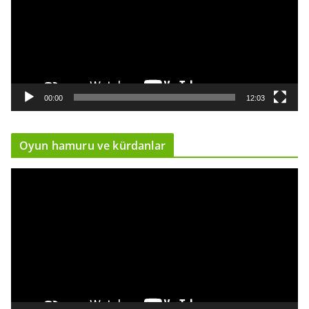
e
o
o
y
n
a
00:00
12:03
t
ı
Oyun hamuru ve kürdanlar
c
ı
V
i
d
e
o
o
y
n