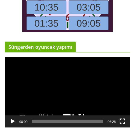
Süngerden oyuncak yapımı
V
i
d
e
o
o
y
n
a
00:00
06:28
t