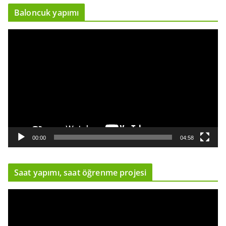
ı
Baloncuk yapımı
c
ı
V
i
d
e
o
o
y
n
a
00:00
04:58
t
ı
Saat yapımı, saat öğrenme projesi
c
ı
V
i
d