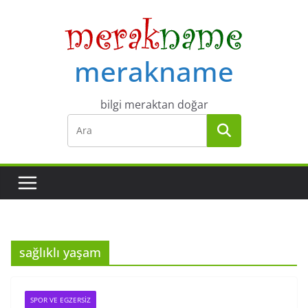
Skip
to
content
merakname
bilgi meraktan doğar
sağlıklı yaşam
SPOR VE EGZERSIZ