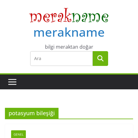
Skip
to
content
merakname
bilgi meraktan doğar
potasyum bileşiği
GENEL