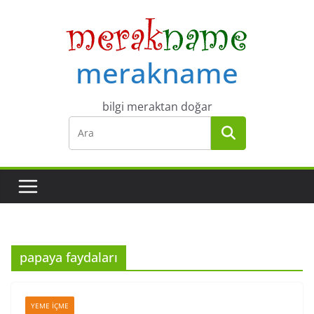
Skip
to
content
merakname
bilgi meraktan doğar
papaya faydaları
YEME İÇME