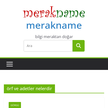
Skip
to
content
merakname
bilgi meraktan doğar
örf ve adetler nelerdir
GÖRGÜ