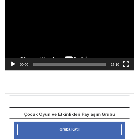
V
i
d
e
o
o
y
n
a
00:00
16:10
t
ı
c
ı
Çocuk Oyun ve Etkinlikleri Paylaşım Grubu
Gruba Katıl