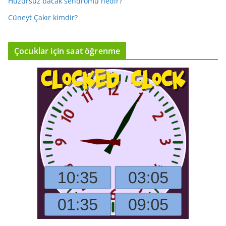
Huzursuz bacak sendromu nedir?
Cüneyt Çakır kimdir?
Çocuklar için saat öğrenme