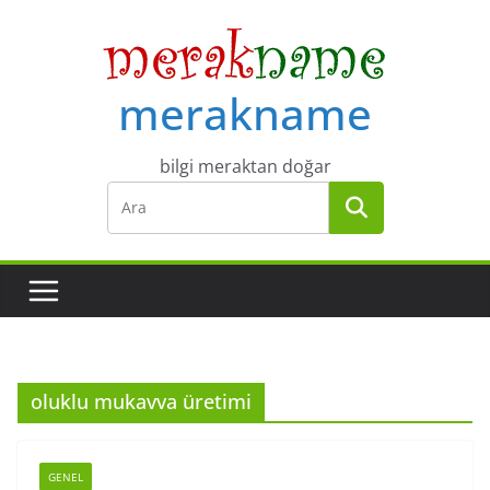
Skip
to
content
merakname
bilgi meraktan doğar
oluklu mukavva üretimi
GENEL