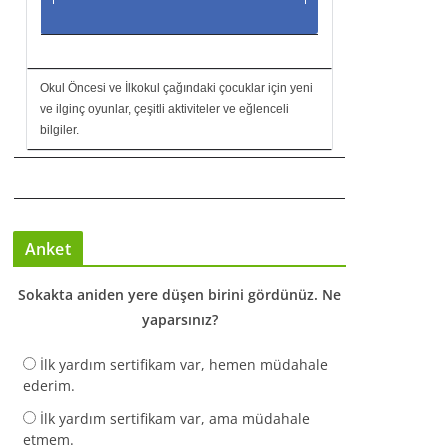
Okul Öncesi ve İlkokul çağındaki çocuklar için yeni
ve ilginç oyunlar, çeşitli aktiviteler ve eğlenceli
bilgiler.
Anket
Sokakta aniden yere düşen birini gördünüz. Ne
yaparsınız?
İlk yardım sertifikam var, hemen müdahale
ederim.
İlk yardım sertifikam var, ama müdahale
etmem.