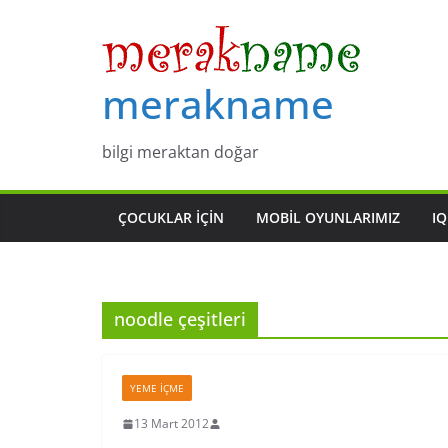
Skip
to
content
merakname
bilgi meraktan doğar
ÇOCUKLAR IÇIN
MOBIL OYUNLARIMIZ
IQ
noodle çeşitleri
YEME İÇME
13 Mart 2012