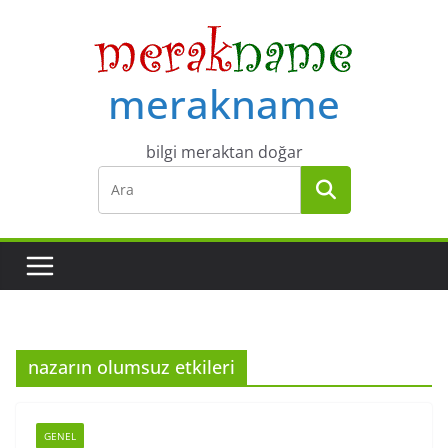
Skip
to
content
merakname
bilgi meraktan doğar
nazarın olumsuz etkileri
GENEL