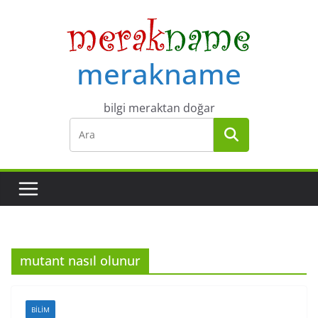
Skip
to
content
merakname
bilgi meraktan doğar
mutant nasıl olunur
BILIM