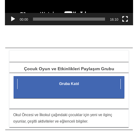
y
n
a
00:00
16:10
t
ı
c
ı
Çocuk Oyun ve Etkinlikleri Paylaşım Grubu
Gruba Katıl
Okul Öncesi ve İlkokul çağındaki çocuklar için yeni ve ilginç
oyunlar, çeşitli aktiviteler ve eğlenceli bilgiler.