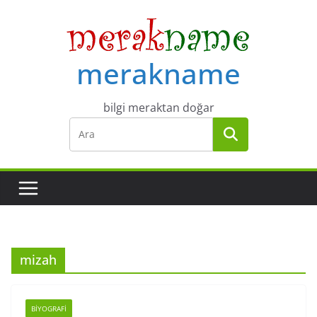
Skip
to
content
merakname
bilgi meraktan doğar
mizah
BIYOGRAFI