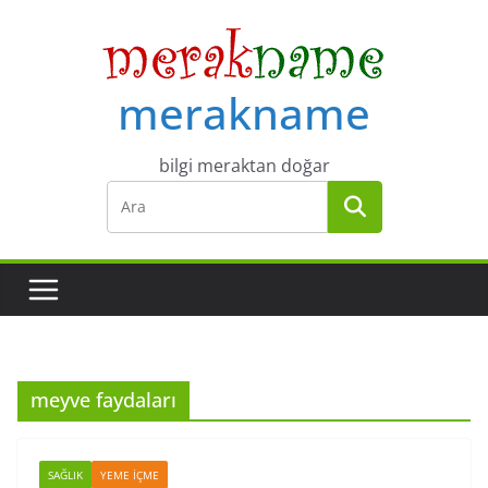
Skip
to
content
merakname
bilgi meraktan doğar
meyve faydaları
SAĞLIK
YEME İÇME