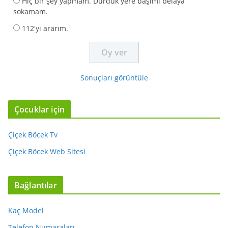
Hiç bir şey yapmam. Durduk yere başımı belaya
sokamam.
112'yi ararım.
Sonuçları görüntüle
Çocuklar için
Çiçek Böcek Tv
Çiçek Böcek Web Sitesi
Bağlantılar
Kaç Model
Telefon Numaraları