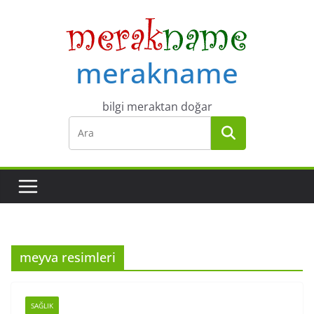
Skip
to
content
merakname
bilgi meraktan doğar
meyva resimleri
SAĞLIK