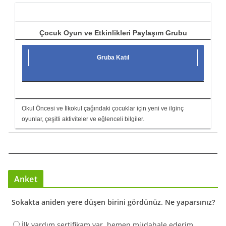
ı
Çocuk Oyun ve Etkinlikleri Paylaşım Grubu
Gruba Katıl
Okul Öncesi ve İlkokul çağındaki çocuklar için yeni ve ilginç
oyunlar, çeşitli aktiviteler ve eğlenceli bilgiler.
Anket
Sokakta aniden yere düşen birini gördünüz. Ne yaparsınız?
İlk yardım sertifikam var, hemen müdahale ederim.