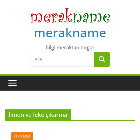
Skip
to
content
merakname
bilgi meraktan doğar
limon ve leke çıkarma
YEME İÇME