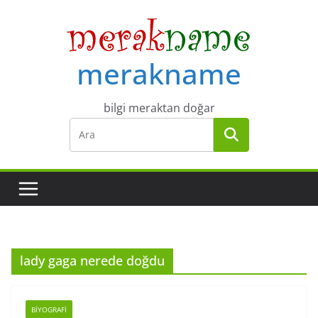
Skip
to
content
merakname
bilgi meraktan doğar
lady gaga nerede doğdu
BIYOGRAFI