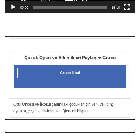
a
00:00
16:10
t
ı
c
ı
Çocuk Oyun ve Etkinlikleri Paylaşım Grubu
Gruba Katıl
Okul Öncesi ve İlkokul çağındaki çocuklar için yeni ve ilginç
oyunlar, çeşitli aktiviteler ve eğlenceli bilgiler.