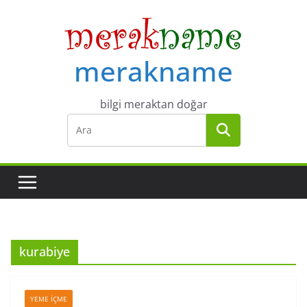
Skip
to
content
merakname
bilgi meraktan doğar
kurabiye
YEME İÇME