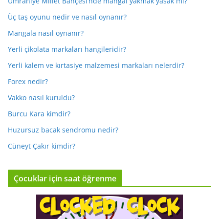
Ümraniye Millet Bahçesi’nde mangal yakmak yasak mı?
Üç taş oyunu nedir ve nasıl oynanır?
Mangala nasıl oynanır?
Yerli çikolata markaları hangileridir?
Yerli kalem ve kırtasiye malzemesi markaları nelerdir?
Forex nedir?
Vakko nasıl kuruldu?
Burcu Kara kimdir?
Huzursuz bacak sendromu nedir?
Cüneyt Çakır kimdir?
Çocuklar için saat öğrenme