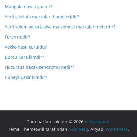
Mangala nasıl oynanır?
Yerli çikolata markaları hangileridir?
Yerli kalem ve kırtasiye malzemesi markaları nelerdir?
Forex nedir?
Vakko nasıl kuruldu?
Burcu Kara kimdir?
Huzursuz bacak sendromu nedir?
Cüneyt Çakır kimdir?
Tüm hakları saklıdır © 2026
merakname
.
Tema: ThemeGrill tarafından
ColorMag
. Altyapı
WordPress
.