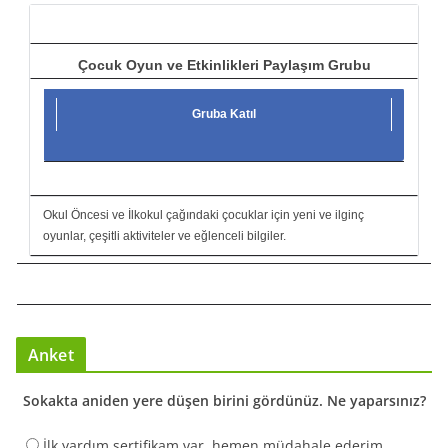
ı
Çocuk Oyun ve Etkinlikleri Paylaşım Grubu
Gruba Katıl
Okul Öncesi ve İlkokul çağındaki çocuklar için yeni ve ilginç
oyunlar, çeşitli aktiviteler ve eğlenceli bilgiler.
Anket
Sokakta aniden yere düşen birini gördünüz. Ne yaparsınız?
İlk yardım sertifikam var, hemen müdahale ederim.