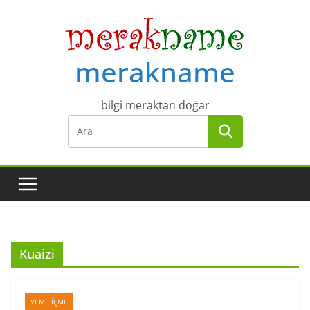
Skip
to
content
merakname
bilgi meraktan doğar
Kuaizi
YEME İÇME