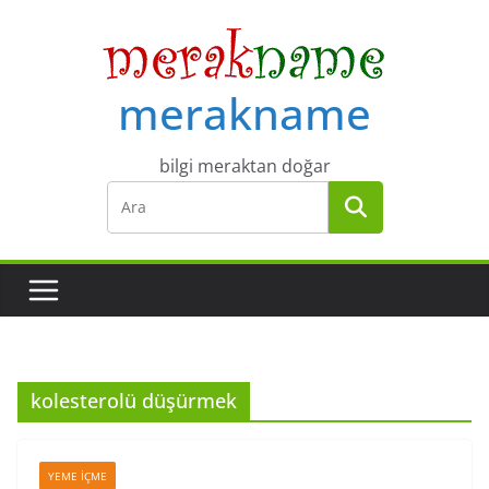
Skip
to
content
merakname
bilgi meraktan doğar
kolesterolü düşürmek
YEME İÇME