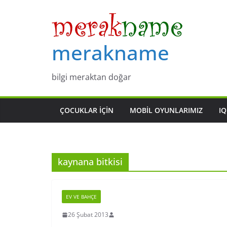
Skip
to
content
merakname
bilgi meraktan doğar
ÇOCUKLAR IÇIN
MOBIL OYUNLARIMIZ
IQ
kaynana bitkisi
EV VE BAHÇE
26 Şubat 2013