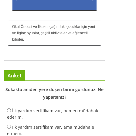
Okul Öncesi ve İlkokul çağındaki çocuklar için yeni
ve ilginç oyunlar, çeşitli aktiviteler ve eğlenceli
bilgiler.
Anket
Sokakta aniden yere düşen birini gördünüz. Ne
yaparsınız?
İlk yardım sertifikam var, hemen müdahale
ederim.
İlk yardım sertifikam var, ama müdahale
etmem.