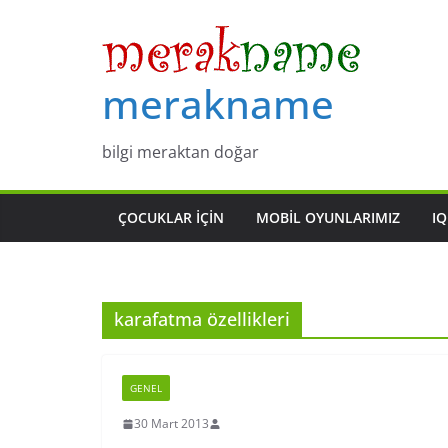
Skip
to
content
merakname
bilgi meraktan doğar
ÇOCUKLAR IÇIN
MOBIL OYUNLARIMIZ
IQ
karafatma özellikleri
GENEL
30 Mart 2013