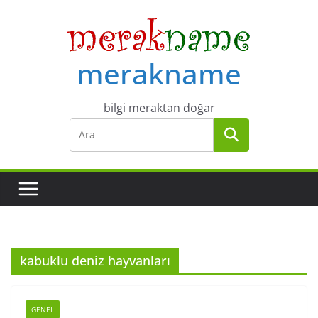
Skip
to
content
merakname
bilgi meraktan doğar
kabuklu deniz hayvanları
GENEL