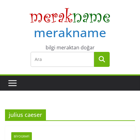
Skip
to
content
merakname
bilgi meraktan doğar
julius caeser
BIYOGRAFI