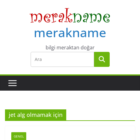
Skip
to
content
merakname
bilgi meraktan doğar
jet alg olmamak için
GENEL