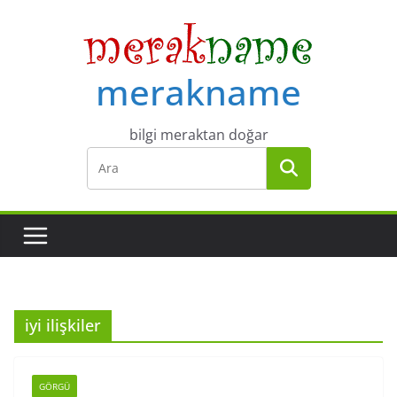
Skip
to
content
merakname
bilgi meraktan doğar
iyi ilişkiler
GÖRGÜ