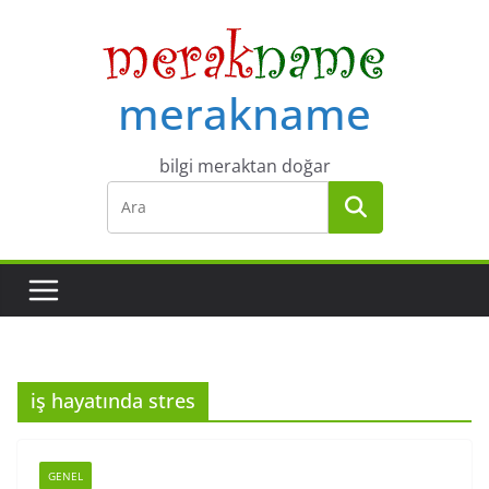
Skip
to
content
merakname
bilgi meraktan doğar
iş hayatında stres
GENEL