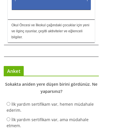
Okul Öncesi ve İlkokul çağındaki çocuklar için yeni
ve ilginç oyunlar, çeşitli aktiviteler ve eğlenceli
bilgiler.
Anket
Sokakta aniden yere düşen birini gördünüz. Ne
yaparsınız?
İlk yardım sertifikam var, hemen müdahale
ederim.
İlk yardım sertifikam var, ama müdahale
etmem.