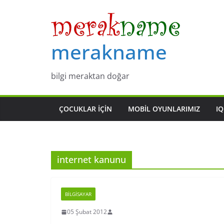
Skip
to
content
merakname
bilgi meraktan doğar
ÇOCUKLAR IÇIN
MOBIL OYUNLARIMIZ
IQ
internet kanunu
BILGISAYAR
05 Şubat 2012