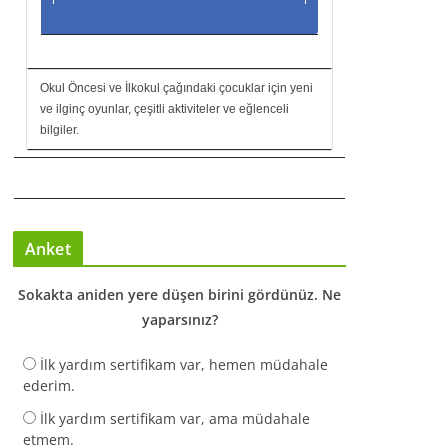
Okul Öncesi ve İlkokul çağındaki çocuklar için yeni
ve ilginç oyunlar, çeşitli aktiviteler ve eğlenceli
bilgiler.
Anket
Sokakta aniden yere düşen birini gördünüz. Ne
yaparsınız?
İlk yardım sertifikam var, hemen müdahale
ederim.
İlk yardım sertifikam var, ama müdahale
etmem.