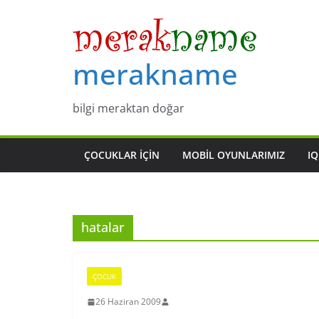
Skip
to
content
merakname
bilgi meraktan doğar
ÇOCUKLAR IÇIN
MOBIL OYUNLARIMIZ
IQ
hatalar
ÇOCUK
26 Haziran 2009