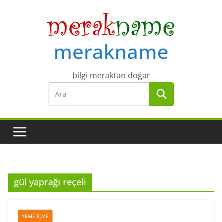
Skip
to
content
merakname
bilgi meraktan doğar
gül yaprağı reçeli
YEME İÇME