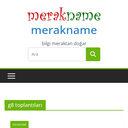
Skip
to
content
merakname
bilgi meraktan doğar
g8 toplantıları
EKONOMI