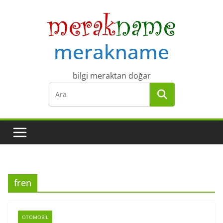
Skip
to
content
merakname
bilgi meraktan doğar
fren
OTOMOBIL