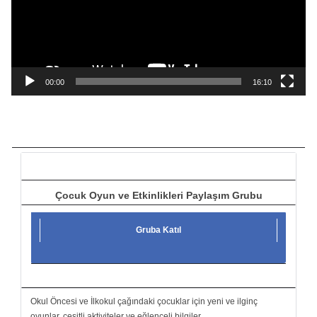
o
o
y
n
a
00:00
16:10
t
ı
c
ı
Çocuk Oyun ve Etkinlikleri Paylaşım Grubu
Gruba Katıl
Okul Öncesi ve İlkokul çağındaki çocuklar için yeni ve ilginç
oyunlar, çeşitli aktiviteler ve eğlenceli bilgiler.