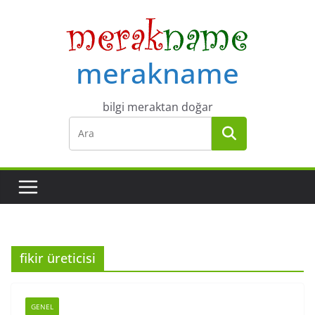
Skip
to
content
merakname
bilgi meraktan doğar
fikir üreticisi
GENEL