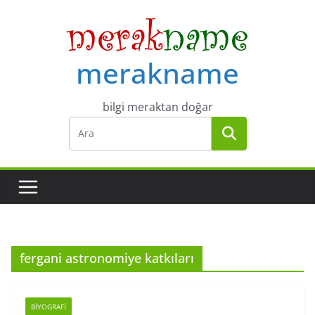
Skip
to
content
merakname
bilgi meraktan doğar
fergani astronomiye katkıları
BIYOGRAFI