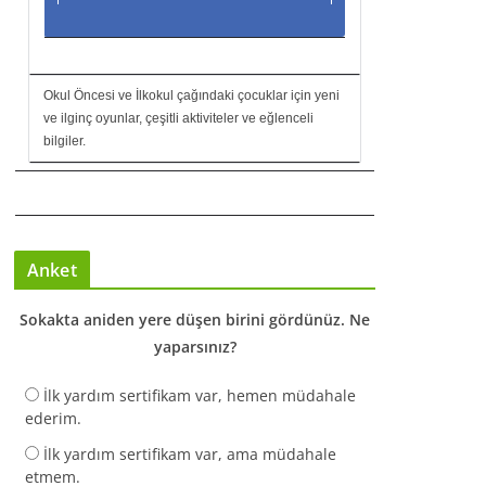
Okul Öncesi ve İlkokul çağındaki çocuklar için yeni
ve ilginç oyunlar, çeşitli aktiviteler ve eğlenceli
bilgiler.
Anket
Sokakta aniden yere düşen birini gördünüz. Ne
yaparsınız?
İlk yardım sertifikam var, hemen müdahale
ederim.
İlk yardım sertifikam var, ama müdahale
etmem.