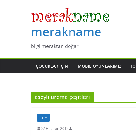
Skip
to
content
merakname
bilgi meraktan doğar
ÇOCUKLAR IÇIN
MOBIL OYUNLARIMIZ
IQ
eşeyli üreme çeşitleri
BILIM
02 Haziran 2012