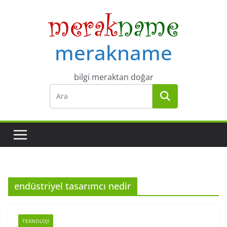
Skip
to
content
merakname
bilgi meraktan doğar
endüstriyel tasarımcı nedir
TEKNOLOJI