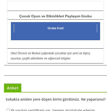
ı
Çocuk Oyun ve Etkinlikleri Paylaşım Grubu
Gruba Katıl
Okul Öncesi ve İlkokul çağındaki çocuklar için yeni ve ilginç
oyunlar, çeşitli aktiviteler ve eğlenceli bilgiler.
Anket
Sokakta aniden yere düşen birini gördünüz. Ne yaparsınız?
İlk yardım sertifikam var, hemen müdahale ederim.