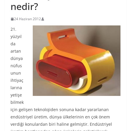
nedir?
24 Haziran 2012
21.
yüzyıl
da
artan
dünya
nüfus
unun
ihtiyaç
larına
yetişe
bilmek
için gelişen teknolojiden sonuna kadar yararlanan
endüstriyel üretim, dünya ülkelerinin en çok önem
verdiği konulardan biri haline gelmiştir. Endüstriyel