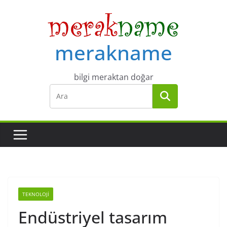
Skip
to
content
merakname
bilgi meraktan doğar
TEKNOLOJI
Endüstriyel tasarım