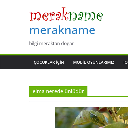
Skip
to
content
merakname
bilgi meraktan doğar
ÇOCUKLAR IÇIN
MOBIL OYUNLARIMIZ
IQ
elma nerede ünlüdür