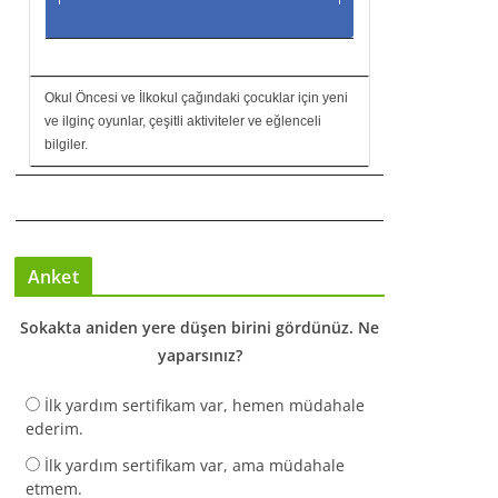
Okul Öncesi ve İlkokul çağındaki çocuklar için yeni
ve ilginç oyunlar, çeşitli aktiviteler ve eğlenceli
bilgiler.
Anket
Sokakta aniden yere düşen birini gördünüz. Ne
yaparsınız?
İlk yardım sertifikam var, hemen müdahale
ederim.
İlk yardım sertifikam var, ama müdahale
etmem.