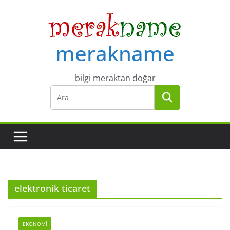
Skip
to
content
merakname
bilgi meraktan doğar
elektronik ticaret
EKONOMI