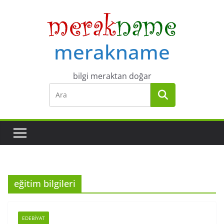
Skip
to
content
merakname
bilgi meraktan doğar
eğitim bilgileri
EDEBIYAT