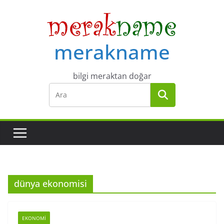
Skip
to
content
merakname
bilgi meraktan doğar
dünya ekonomisi
EKONOMI