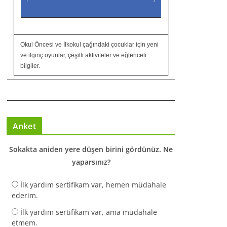
Okul Öncesi ve İlkokul çağındaki çocuklar için yeni
ve ilginç oyunlar, çeşitli aktiviteler ve eğlenceli
bilgiler.
Anket
Sokakta aniden yere düşen birini gördünüz. Ne
yaparsınız?
İlk yardım sertifikam var, hemen müdahale
ederim.
İlk yardım sertifikam var, ama müdahale
etmem.