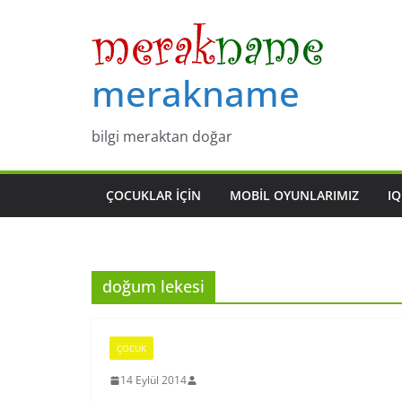
Skip
to
content
merakname
bilgi meraktan doğar
ÇOCUKLAR IÇIN
MOBIL OYUNLARIMIZ
IQ
doğum lekesi
ÇOCUK
14 Eylül 2014