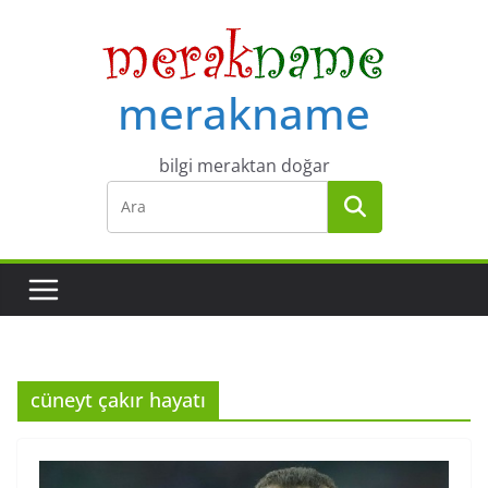
Skip
to
content
merakname
bilgi meraktan doğar
cüneyt çakır hayatı