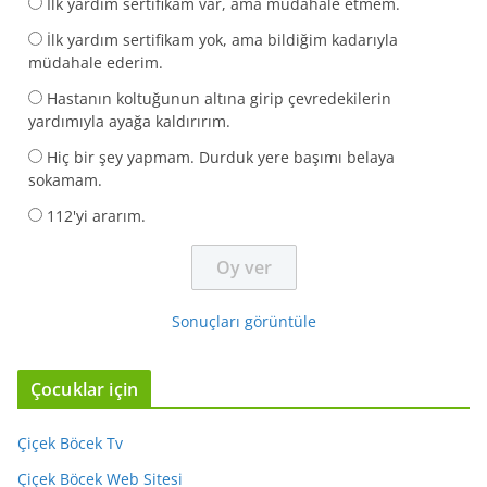
İlk yardım sertifikam var, ama müdahale etmem.
İlk yardım sertifikam yok, ama bildiğim kadarıyla
müdahale ederim.
Hastanın koltuğunun altına girip çevredekilerin
yardımıyla ayağa kaldırırım.
Hiç bir şey yapmam. Durduk yere başımı belaya
sokamam.
112'yi ararım.
Sonuçları görüntüle
Çocuklar için
Çiçek Böcek Tv
Çiçek Böcek Web Sitesi