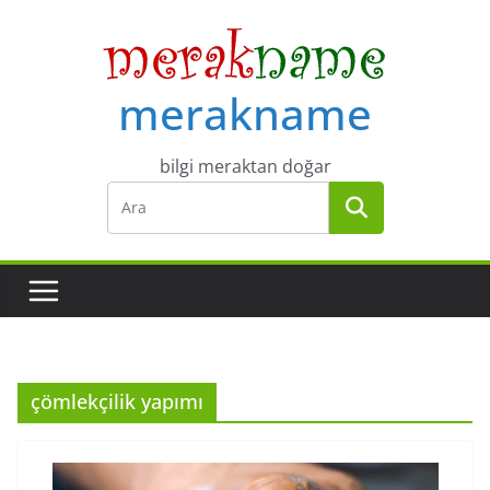
Skip
to
content
merakname
bilgi meraktan doğar
çömlekçilik yapımı