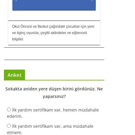
Okul Öncesi ve İlkokul çağındaki çocuklar için yeni
ve ilginç oyunlar, çeşitli aktiviteler ve eğlenceli
bilgiler.
Anket
Sokakta aniden yere düşen birini gördünüz. Ne
yaparsınız?
İlk yardım sertifikam var, hemen müdahale
ederim.
İlk yardım sertifikam var, ama müdahale
etmem.