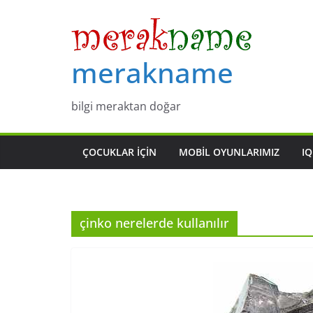
Skip
to
content
merakname
bilgi meraktan doğar
ÇOCUKLAR IÇIN
MOBIL OYUNLARIMIZ
IQ
çinko nerelerde kullanılır