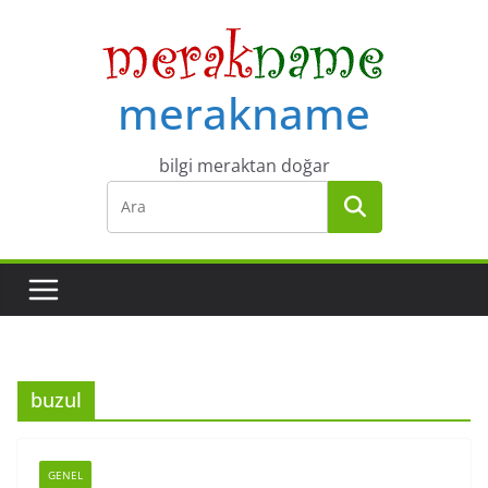
Skip
to
content
merakname
bilgi meraktan doğar
buzul
GENEL