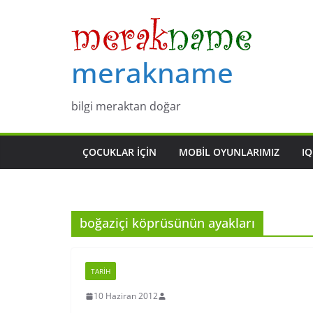
Skip
to
content
merakname
bilgi meraktan doğar
ÇOCUKLAR IÇIN
MOBIL OYUNLARIMIZ
IQ
boğaziçi köprüsünün ayakları
TARIH
10 Haziran 2012