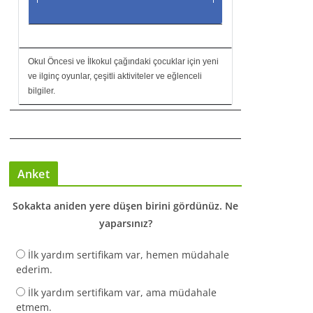
Okul Öncesi ve İlkokul çağındaki çocuklar için yeni
ve ilginç oyunlar, çeşitli aktiviteler ve eğlenceli
bilgiler.
Anket
Sokakta aniden yere düşen birini gördünüz. Ne
yaparsınız?
İlk yardım sertifikam var, hemen müdahale
ederim.
İlk yardım sertifikam var, ama müdahale
etmem.