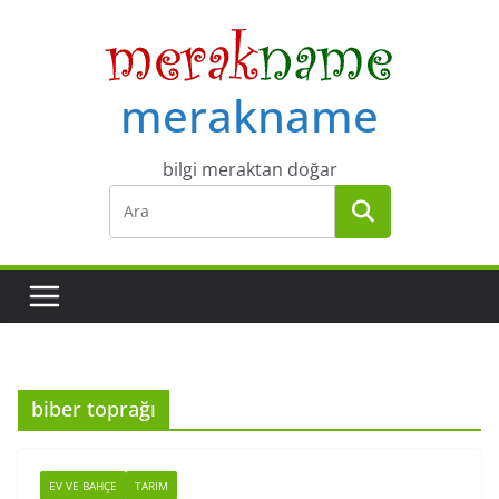
Skip
to
content
merakname
bilgi meraktan doğar
biber toprağı
EV VE BAHÇE
TARIM