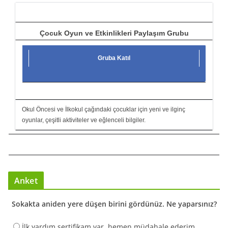
ı
Çocuk Oyun ve Etkinlikleri Paylaşım Grubu
Gruba Katıl
Okul Öncesi ve İlkokul çağındaki çocuklar için yeni ve ilginç
oyunlar, çeşitli aktiviteler ve eğlenceli bilgiler.
Anket
Sokakta aniden yere düşen birini gördünüz. Ne yaparsınız?
İlk yardım sertifikam var, hemen müdahale ederim.