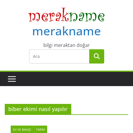
Skip
to
content
merakname
bilgi meraktan doğar
biber ekimi nasıl yapılır
EV VE BAHÇE
TARIM