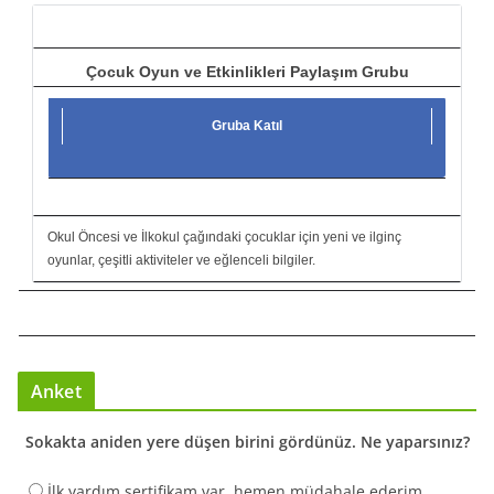
ı
Çocuk Oyun ve Etkinlikleri Paylaşım Grubu
Gruba Katıl
Okul Öncesi ve İlkokul çağındaki çocuklar için yeni ve ilginç
oyunlar, çeşitli aktiviteler ve eğlenceli bilgiler.
Anket
Sokakta aniden yere düşen birini gördünüz. Ne yaparsınız?
İlk yardım sertifikam var, hemen müdahale ederim.