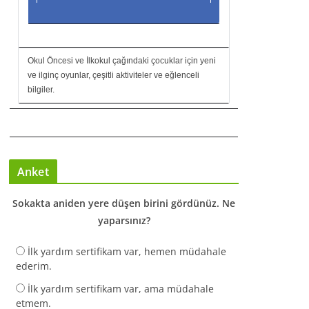
Okul Öncesi ve İlkokul çağındaki çocuklar için yeni
ve ilginç oyunlar, çeşitli aktiviteler ve eğlenceli
bilgiler.
Anket
Sokakta aniden yere düşen birini gördünüz. Ne
yaparsınız?
İlk yardım sertifikam var, hemen müdahale
ederim.
İlk yardım sertifikam var, ama müdahale
etmem.