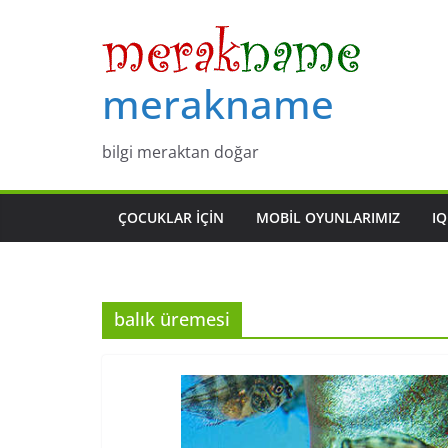
Skip
to
content
merakname
bilgi meraktan doğar
ÇOCUKLAR IÇIN
MOBIL OYUNLARIMIZ
IQ
balık üremesi