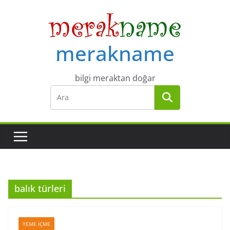
Skip
to
content
merakname
bilgi meraktan doğar
balık türleri
YEME İÇME