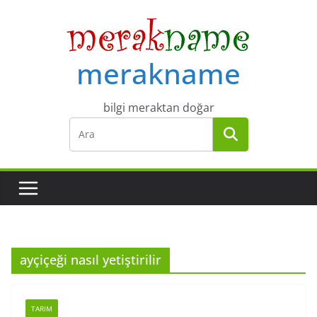
Skip
to
content
merakname
bilgi meraktan doğar
ayçiçeği nasıl yetiştirilir
TARIM